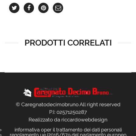
PRODOTTI CORRELATI
© Caregnatodecimobruno All right reserved
P.I: 02571250287
Realizzato da
riccardowebdesign
informativa oper il trattamento dei dati personali
regolamento ue (2016/679 del parlamento europeo