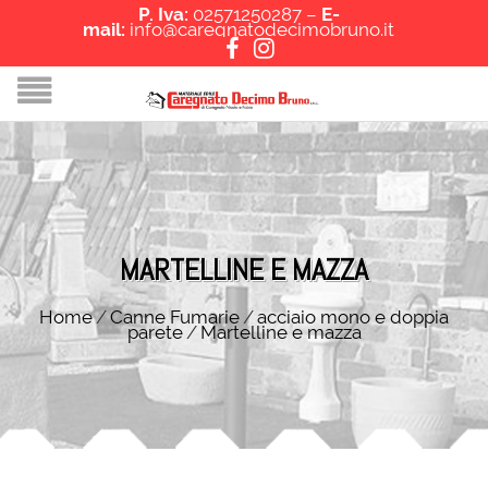
P. Iva:
02571250287 –
E-
mail:
info@caregnatodecimobruno.it
MARTELLINE E MAZZA
Home
/
Canne Fumarie
/
acciaio mono e doppia
parete
/
Martelline e mazza