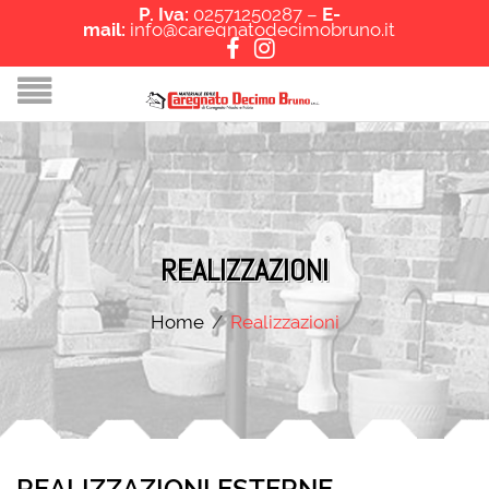
P. Iva:
02571250287 –
E-
mail:
info@caregnatodecimobruno.it
REALIZZAZIONI
Home
/
Realizzazioni
REALIZZAZIONI ESTERNE