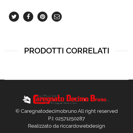
PRODOTTI CORRELATI
© Caregnatodecimobruno All right reserved
P.I: 02571250287
Realizzato da
riccardowebdesign