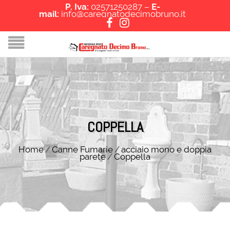
P. Iva:
02571250287 –
E-
mail:
info@caregnatodecimobruno.it
COPPELLA
Home
/
Canne Fumarie
/
acciaio mono e doppia
parete
/
Coppella