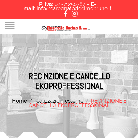
P. Iva:
02571250287 –
E-
mail:
info@caregnatodecimobruno.it
RECINZIONE E CANCELLO
EKOPROFFESSIONAL
Home
/
realizzazioni esterne
/
RECINZIONE E
CANCELLO EKOPROFFESSIONAL