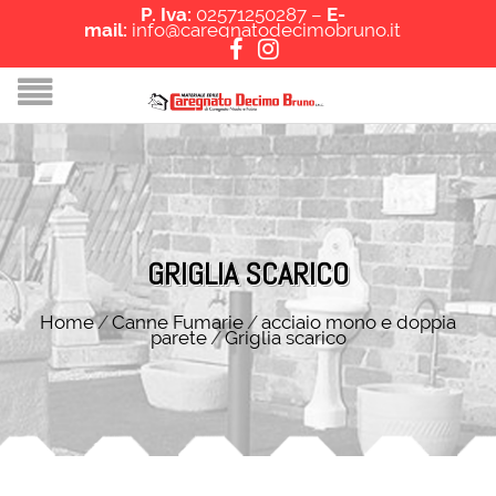
P. Iva:
02571250287 –
E-
mail:
info@caregnatodecimobruno.it
GRIGLIA SCARICO
Home
/
Canne Fumarie
/
acciaio mono e doppia
parete
/
Griglia scarico