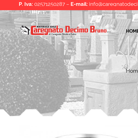
P. Iva:
02571250287 –
E-mail:
info@caregnatodeci
HOM
Hom