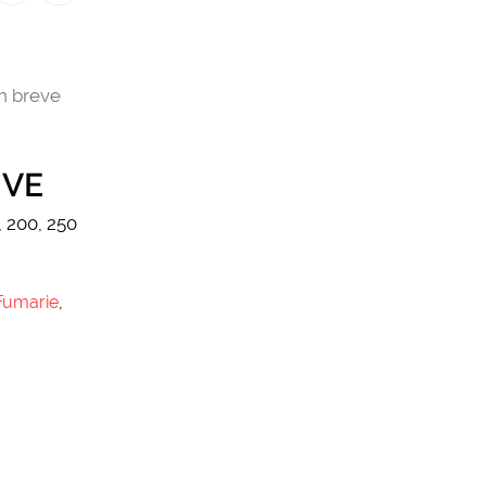
in breve
IVE
, 200, 250
Fumarie
,